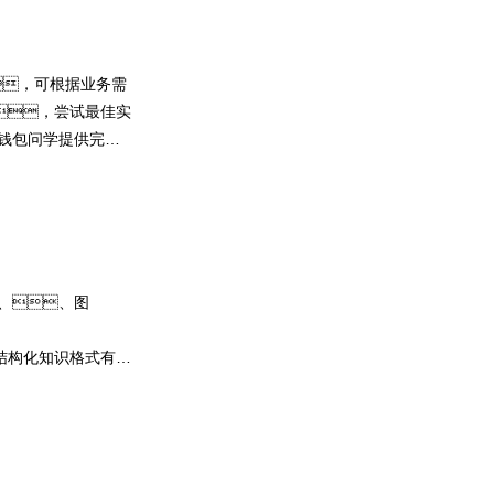
，可根据业务需
，尝试最佳实
Y钱包问学提供完整
，，帮助企业
，解决模型应用准
、、图
结构化知识格式有效
控
，，，