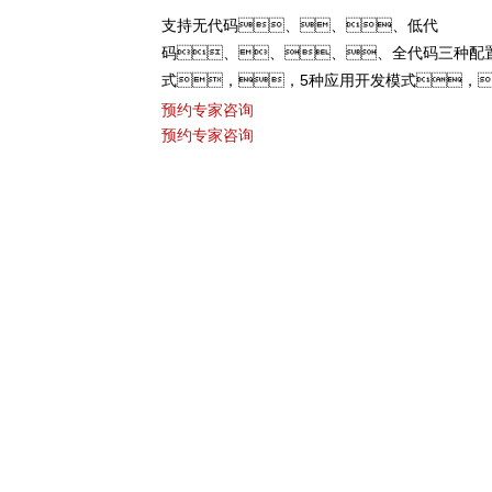
支持无代码、、、低代
码、、、、全代码三种配
式，，5种应用开发模式，
缝融合企业业务系统。。CGPAY钱
预约专家咨询
预约专家咨询
业级应用场景模板，，，
使用应用的各种难题。。