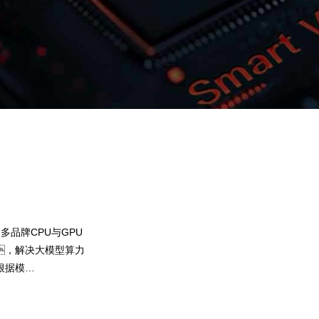
CGPAY钱包问学
智算基础设施
算力调度加速
智算中心
多品牌CPU与GPU
，解决大模型算力
根据模
，弹性调
使用效