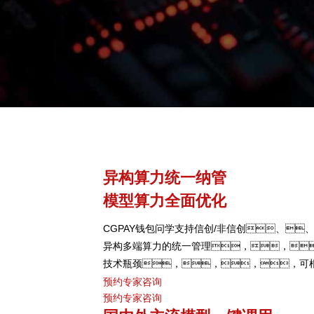
异构算力统一纳管
模型算力全面优化
CGPAY钱包问学支持信创/非信创、、
异构多端算力的统一管理，，
技术瓶颈，，，，可
型、、、芯片类型，
预约专家咨询
预约专家咨询
度，，，提高关键核心算力GPU