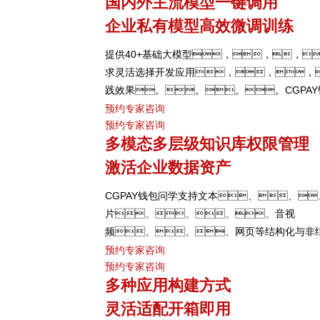
国内外主流模型一键调用
率。。。。
企业私有模型高效微调训练
提供40+基础大模型，，，
求灵活选择开发应用，，，
践效果。。。。CGPA
私有模型微调训练工具集，，
预约专家咨询
预约专家咨询
定制专属大模型，，，
多模态多层级知识库权限管理
确率低的问题。。。
激活企业数据资产
CGPAY钱包问学支持文本、、
片、、、、音视
频、、、网页等结构化与非
整合，， 可结合访问权限进行管理
预约专家咨询
预约专家咨询
制，，保障数据安全，
多种应用构建方式
打造企业级私域知识库。。。
灵活适配开箱即用